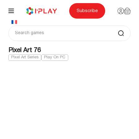
Skip
to
content
Subscribe
Pixel Art 76
Pixel Art Series
Play On PC