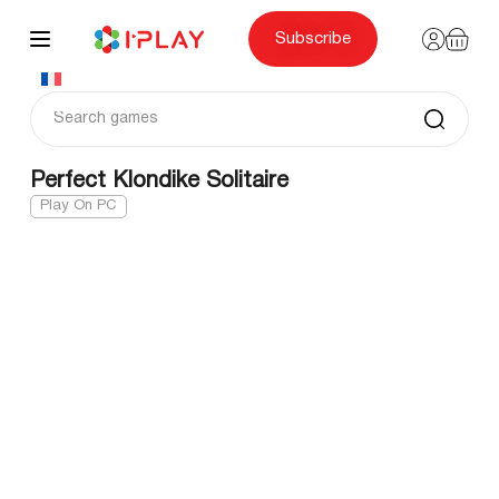
Skip
to
content
Subscribe
Perfect Klondike Solitaire
Play On PC