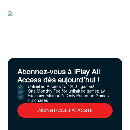
Abonnez-vous à IPlay All
Access dès aujourd’hui !
Unlimited Access to 4200+ games!
One Monthly Fee for unlimited gameplay
Exclusive Member's Only Prices on Games
Purchases
Abonnez-vous à All Access