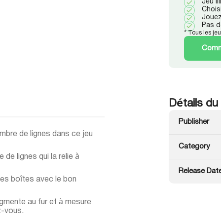
Jeu i
Chois
Jouez
Pas d
* Tous les je
Comme
Détails du
Publisher
mbre de lignes dans ce jeu
Category
e lignes qui la relie à
Release Dat
les boîtes avec le bon
augmente au fur et à mesure
z-vous.