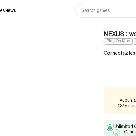
ies
News
NEXUS : wo
Play On Mac
Connectez les 
Aucun a
Créez un
Unlimited 
Cance