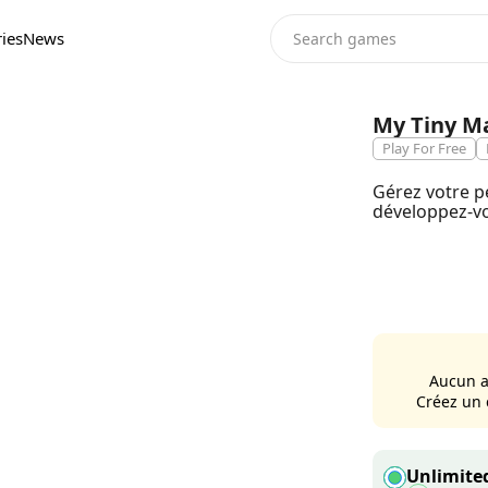
ies
News
My Tiny M
Play For Free
Gérez votre p
développez-vo
Aucun a
Créez un 
Unlimited