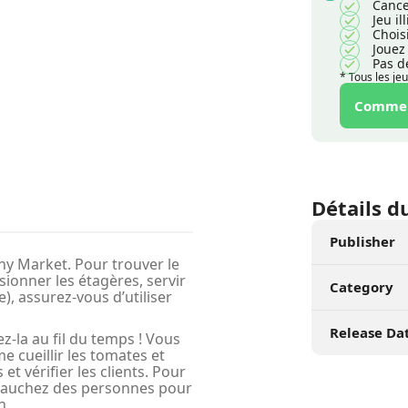
Cance
Jeu i
Chois
Jouez
Pas d
* Tous les je
Commenc
Détails d
Publisher
ny Market. Pour trouver le
sionner les étagères, servir
Category
e), assurez-vous d’utiliser
Release Da
-la au fil du temps ! Vous
 cueillir les tomates et
et vérifier les clients. Pour
mbauchez des personnes pour
n.