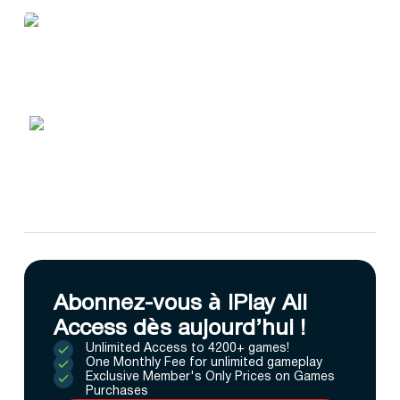
Abonnez-vous à IPlay All
Access dès aujourd’hui !
Unlimited Access to 4200+ games!
One Monthly Fee for unlimited gameplay
Exclusive Member's Only Prices on Games
Purchases