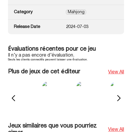
Category
Mahjong
Release Date
2024-07-03
Évaluations récentes pour ce jeu
Il n’y a pas encore d’évaluation.
Seuls les clients connectés peuvent laisser une évaluation.
Plus de jeux de cet éditeur
View All
Jeux similaires que vous pourriez
View All