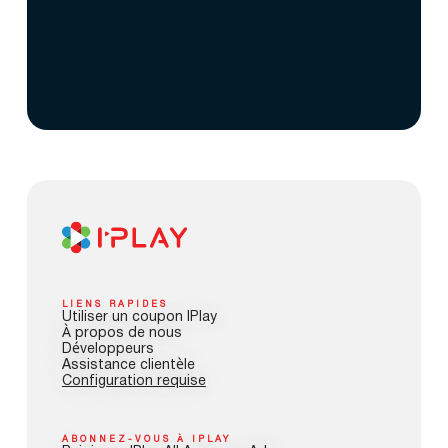
LIENS RAPIDES
Utiliser un coupon IPlay
À propos de nous
Développeurs
Assistance clientèle
Configuration requise
ABONNEZ-VOUS À IPLAY