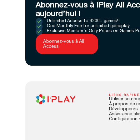
Abonnez-vous à IPlay All Ac
aujourd’hui !
Unlimited Access to 4200+ games!
One Monthly Fee for unlimited gameplay
Exclusive Member's Only Prices on Games P
Abonnez-vous à All
Access
LIENS RAPIDE
Utiliser un cou
À propos de n
Développeurs
Assistance cli
Configuration 