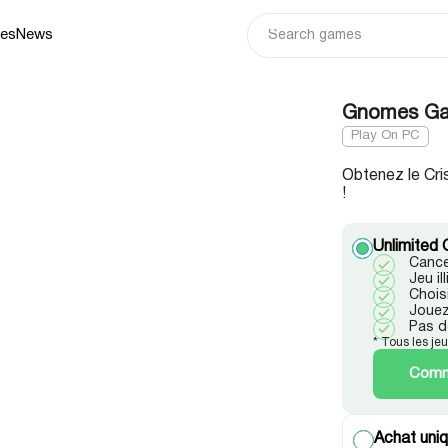
ies
News
Gnomes Ga
Play On PC
Obtenez le Cris
!
Unlimited 
Cance
Jeu i
Chois
Jouez
Pas d
* Tous les je
Comme
Achat uniq