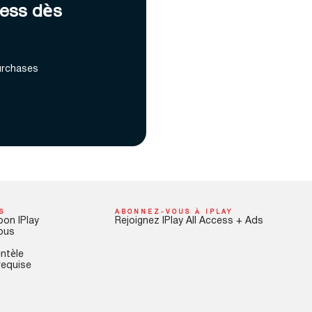
cess dès
urchases
S
ABONNEZ-VOUS À IPLAY
pon IPlay
Rejoignez IPlay All Access + Ads
ous
entèle
requise