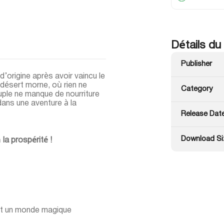
Détails du
Publisher
’origine après avoir vaincu le
e désert morne, où rien ne
Category
uple ne manque de nourriture
dans une aventure à la
Release Dat
Download Si
la prospérité !
 et un monde magique