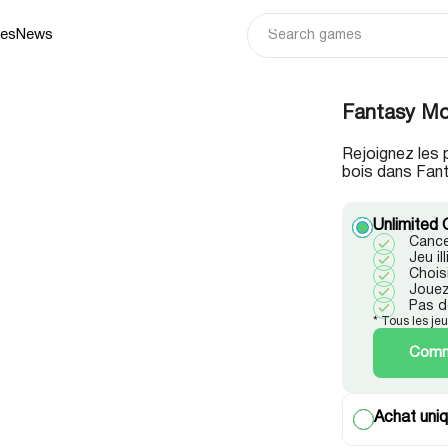
ies
News
Fantasy Mo
Rejoignez les 
bois dans Fan
Unlimited 
Cance
Jeu i
Chois
Jouez
Pas d
* Tous les je
Comme
Achat uniq