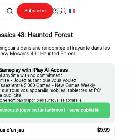
Subscribe
saics 43: Haunted Forest
pingouins dans une randonnée effrayante dans les
tasy Mosaics 43 : Haunted Forest
Gameplay with IPlay All Access
l anytime with no commitment
llimité - Jouez autant que vous voulez
issez entre 5,000 Games - New Games Weekly
 sur tous vos appareils mobiles, tablettes et PC*
e publicité
ux ne sont pas disponibles sur tous les appareils
ncez à jouer instantanément - sans publicité
ue d’un jeu
$
9.99