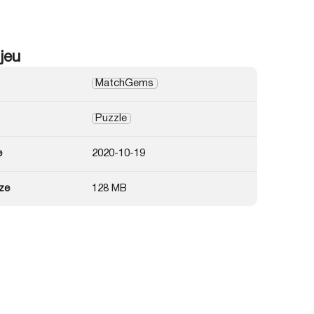
 jeu
MatchGems
Puzzle
e
2020-10-19
ze
128 MB