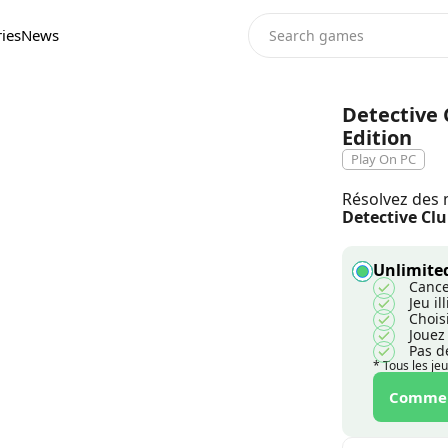
ies
News
Detective 
Edition
Play On PC
Résolvez des 
Detective Clu
Unlimited
Cance
Jeu i
Chois
Jouez
Pas d
* Tous les je
Commenc