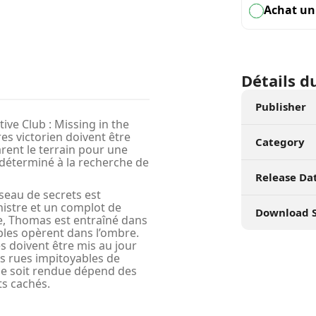
Achat un
Détails d
Publisher
ve Club : Missing in the
es victorien doivent être
Category
rent le terrain pour une
déterminé à la recherche de
Release Da
éseau de secrets est
nistre et un complot de
Download S
, Thomas est entraîné dans
les opèrent dans l’ombre.
s doivent être mis au jour
es rues impitoyables de
ice soit rendue dépend des
ts cachés.