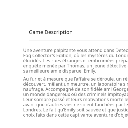
Game Description
Une aventure palpitante vous attend dans Detecti
Fog Collector’s Edition, où les mystères du Londr
élucidés. Les rues étranges et embrumées prépa
enquête menée par Thomas, un jeune détective 
sa meilleure amie disparue, Emily.
Au fur et à mesure que l’affaire se déroule, un r
découvert, mêlant un meurtre, un laboratoire si
naufrage. Accompagné de son fidèle ami George
un monde dangereux où des criminels impitoyab
Leur sombre passé et leurs motivations mortelle
avant que d’autres vies ne soient fauchées par l
Londres. Le fait qu’Emily soit sauvée et que just
choix faits dans cette captivante aventure d’obje