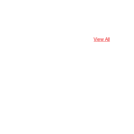
View All