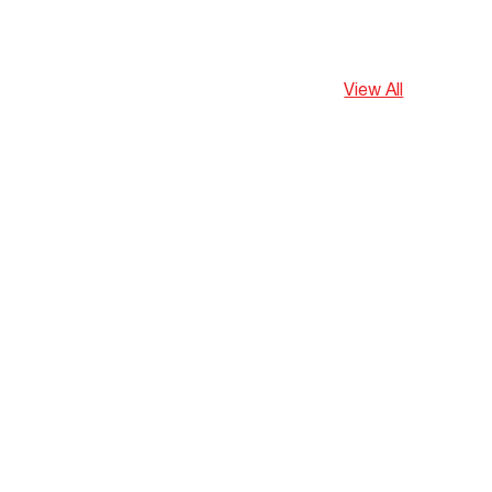
View All