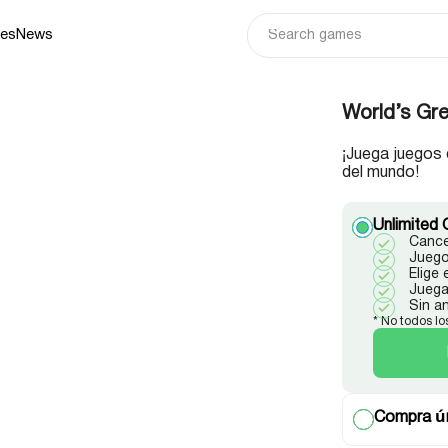
ies
News
World’s Gre
¡Juega juegos 
del mundo!
Unlimited 
Cance
Juego
Elige
Juega
Sin a
* No todos lo
Compra ún