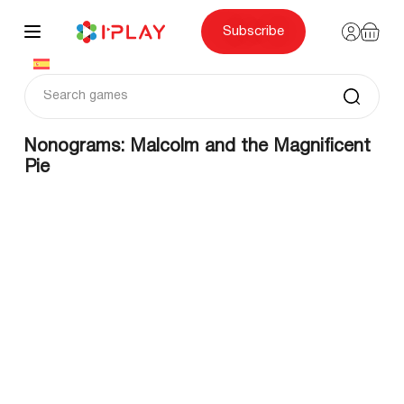
Skip
to
content
Subscribe
Nonograms: Malcolm and the Magnificent
Pie