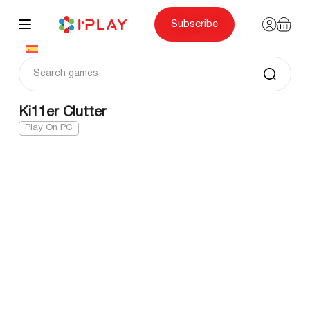
Skip
to
content
Subscribe
Ki11er Clutter
Play On PC