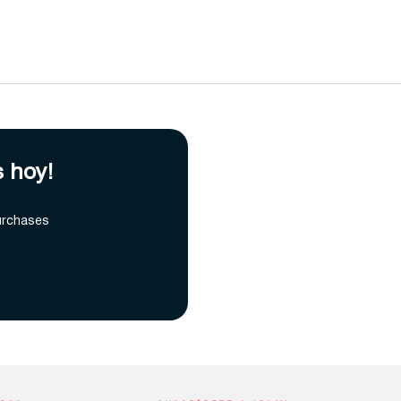
s hoy!
urchases