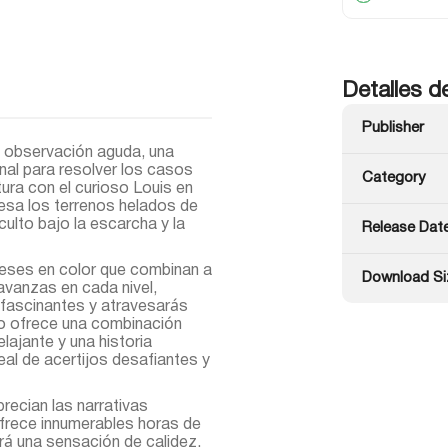
Detalles d
Publisher
a observación aguda, una
nal para resolver los casos
Category
ura con el curioso Louis en
iesa los terrenos helados de
ulto bajo la escarcha y la
Release Dat
eses en color que combinan a
Download Si
 avanzas en cada nivel,
 fascinantes y atravesarás
go ofrece una combinación
ajante y una historia
eal de acertijos desafiantes y
recian las narrativas
ofrece innumerables horas de
rá una sensación de calidez.