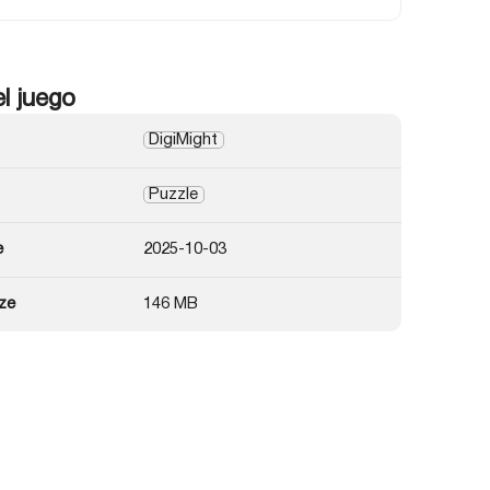
el juego
DigiMight
Puzzle
e
2025-10-03
ze
146 MB