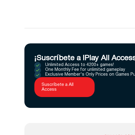
¡Suscríbete a IPlay All Acces
Unlimited Access to 4200+ games!
One Monthly Fee for unlimited gameplay
Exclusive Member's Only Prices on Games P
Suscríbete a All
Access