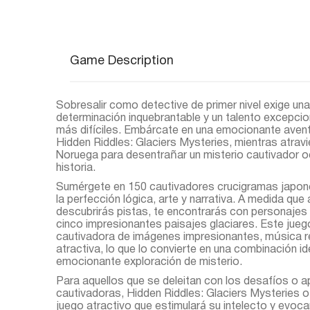
Game Description
Sobresalir como detective de primer nivel exige un
determinación inquebrantable y un talento excepcio
más difíciles. Embárcate en una emocionante avent
Hidden Riddles: Glaciers Mysteries, mientras atrav
Noruega para desentrañar un misterio cautivador oc
historia.
Sumérgete en 150 cautivadores crucigramas japon
la perfección lógica, arte y narrativa. A medida que
descubrirás pistas, te encontrarás con personajes
cinco impresionantes paisajes glaciares. Este jue
cautivadora de imágenes impresionantes, música rel
atractiva, lo que lo convierte en una combinación id
emocionante exploración de misterio.
Para aquellos que se deleitan con los desafíos o ap
cautivadoras, Hidden Riddles: Glaciers Mysteries 
juego atractivo que estimulará su intelecto y evoca