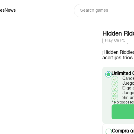
ies
News
Hidden Ridd
Play On PC
¡Hidden Riddle
acertijos fríos
Unlimited 
Cance
Juego
Elige
Juega
Sin a
* No todos lo
Compra ún