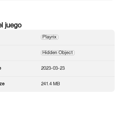
el juego
Playrix
Hidden Object
e
2023-03-23
ze
241.4 MB