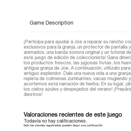
Game Description
¡Participa para ayudar a Joe a reparar su rancho c
exclusivos para la granja, un protector de pantalla 
animados, una banda sonora original y un tutorial de
este juego de edición de coleccionista! Gana diner
los productos frescos, las jugosas frutas, los huevos
antigua granja de Joe. A continuación, utilízalo par
antiguo esplendor. Dale una nueva vida a una granj
repleta de colmenas zumbantes, vacas mugiendo y
acortemos esta narración de hierba; En su lugar, ¡dis
los cielos azules y despejados del verano! ¡Prepár
diestros!
Valoraciones recientes de este juego
Todavía no hay calificaciones.
Solo los clientes registrados pueden dejar una calificación.