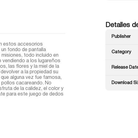
Detalles d
Publisher
on estos accesorios
y un fondo de pantalla
Category
 misiones, todo incluido en
o vendiendo a los lugareños
, las flores y la miel de la
Release Dat
a devolver a la propiedad su
a que alguna vez fue famosa,
Download Si
 pollos cacareando. No
fruta de la calidez, el color y
ate para este juego de dedos