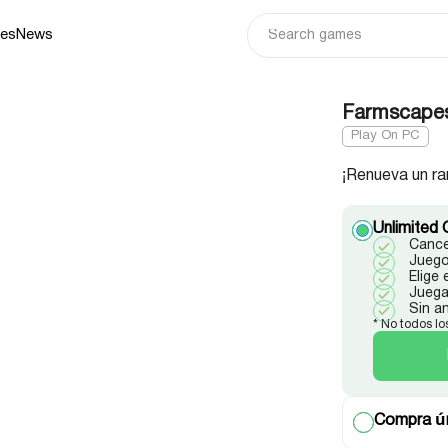
ies
News
Farmscapes:
Play On PC
¡Renueva un ra
Unlimited 
Cance
Juego
Elige
Juega
Sin a
* No todos lo
Compra ún