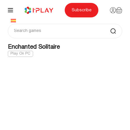
Skip
to
content
Subscribe
Enchanted Solitaire
Play On PC