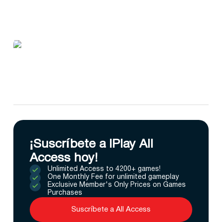
¡Suscríbete a IPlay All
Access hoy!
Unlimited Access to 4200+ games!
One Monthly Fee for unlimited gameplay
Exclusive Member's Only Prices on Games
Purchases
Suscríbete a All Access