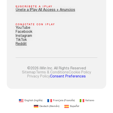
SUSCRÍBETE A IPLAY
Únete a IPlay All Access + Anuncios
CONÉCTATE CON IPLAY
YouTube
Facebook
Instagram
TikTok
Reddit
©2026 iWin Inc. All Rights Reserved
Sitemap
Terms & Conditions
Cookie Policy
Privacy Policy
Consent Preferences
English
(
Inglés
)
Français
(
Francés
)
Italiano
Deutsch
(
Alemán
)
Español