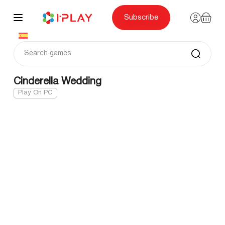
Skip
to
content
Subscribe
Cinderella Wedding
Play On PC