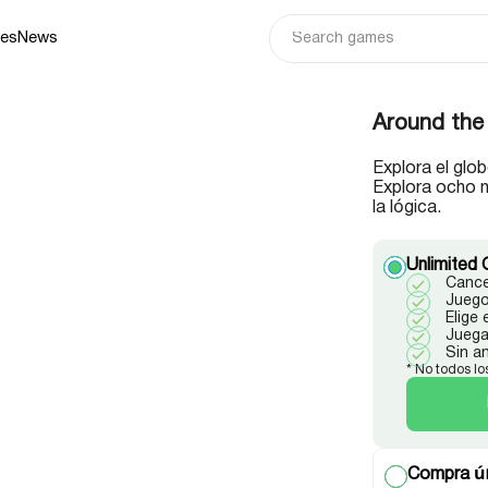
ies
News
Around the
Explora el glo
Explora ocho n
la lógica.
Unlimited 
Cance
Juego
Elige
Juega
Sin a
* No todos lo
Compra ún