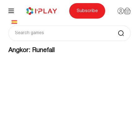
Skip
to
content
Subscribe
Angkor: Runefall