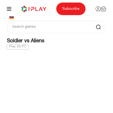
Skip
to
content
Subscribe
Soldier vs Aliens
Play On PC