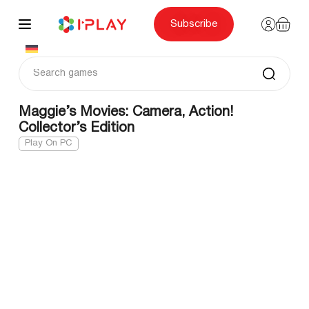
Skip
to
content
Subscribe
Maggie’s Movies: Camera, Action!
Collector’s Edition
Play On PC