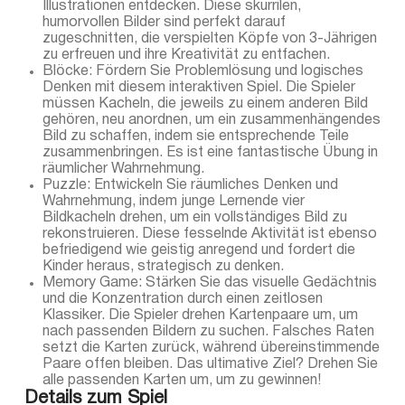
Illustrationen entdecken. Diese skurrilen,
humorvollen Bilder sind perfekt darauf
zugeschnitten, die verspielten Köpfe von 3-Jährigen
zu erfreuen und ihre Kreativität zu entfachen.
Blöcke: Fördern Sie Problemlösung und logisches
Denken mit diesem interaktiven Spiel. Die Spieler
müssen Kacheln, die jeweils zu einem anderen Bild
gehören, neu anordnen, um ein zusammenhängendes
Bild zu schaffen, indem sie entsprechende Teile
zusammenbringen. Es ist eine fantastische Übung in
räumlicher Wahrnehmung.
Puzzle: Entwickeln Sie räumliches Denken und
Wahrnehmung, indem junge Lernende vier
Bildkacheln drehen, um ein vollständiges Bild zu
rekonstruieren. Diese fesselnde Aktivität ist ebenso
befriedigend wie geistig anregend und fordert die
Kinder heraus, strategisch zu denken.
Memory Game: Stärken Sie das visuelle Gedächtnis
und die Konzentration durch einen zeitlosen
Klassiker. Die Spieler drehen Kartenpaare um, um
nach passenden Bildern zu suchen. Falsches Raten
setzt die Karten zurück, während übereinstimmende
Paare offen bleiben. Das ultimative Ziel? Drehen Sie
alle passenden Karten um, um zu gewinnen!
Details zum Spiel