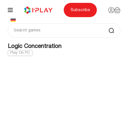
Skip
to
content
Subscribe
Logic Concentration
Play On PC