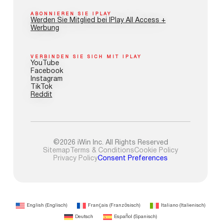
ABONNIEREN SIE IPLAY
Werden Sie Mitglied bei IPlay All Access +
Werbung
VERBINDEN SIE SICH MIT IPLAY
YouTube
Facebook
Instagram
TikTok
Reddit
©2026 iWin Inc. All Rights Reserved
Sitemap
Terms & Conditions
Cookie Policy
Privacy Policy
Consent Preferences
English
(
Englisch
)
Français
(
Französisch
)
Italiano
(
Italienisch
)
Deutsch
Español
(
Spanisch
)