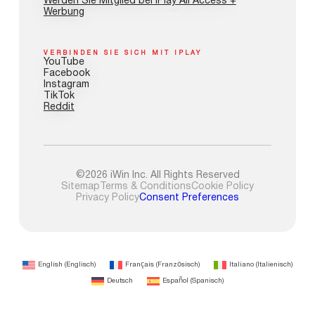
Werden Sie Mitglied bei IPlay All Access +
Werbung
VERBINDEN SIE SICH MIT IPLAY
YouTube
Facebook
Instagram
TikTok
Reddit
©2026 iWin Inc. All Rights Reserved
Sitemap
Terms & Conditions
Cookie Policy
Privacy Policy
Consent Preferences
English
(
Englisch
)
Français
(
Französisch
)
Italiano
(
Italienisch
)
Deutsch
Español
(
Spanisch
)