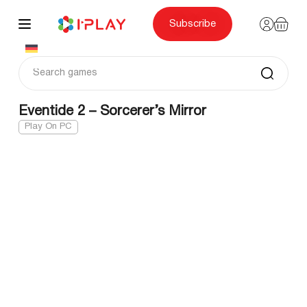
Skip
to
content
Subscribe
Eventide 2 – Sorcerer’s Mirror
Play On PC