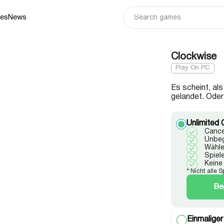
ies
News
Clockwise
Play On PC
Es scheint, al
gelandet. Oder
Unlimited 
Cance
Unbeg
Wähle
Spiel
Keine
* Nicht alle 
Be
Einmaliger