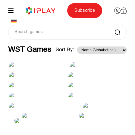
Skip
to
content
Subscribe
WST Games
Sort By: